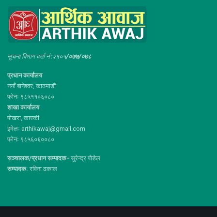
सूचना विभाग दर्ता नं :२१०५
/०७७/०७८
प्रधान कार्यालय
नयाँ बानेश्वर, काठमाडौं
फोनः ९८५११०६०८०
शाखा कार्यालय
पोखरा, कास्की
इमेलः arthikawaj@gmail.com
फोनः ९८५६०६००८०
सञ्चालक/प्रधान सम्पादक-
सुरेन्द्र पौडेल
सम्पादक:
रविना ढकाल