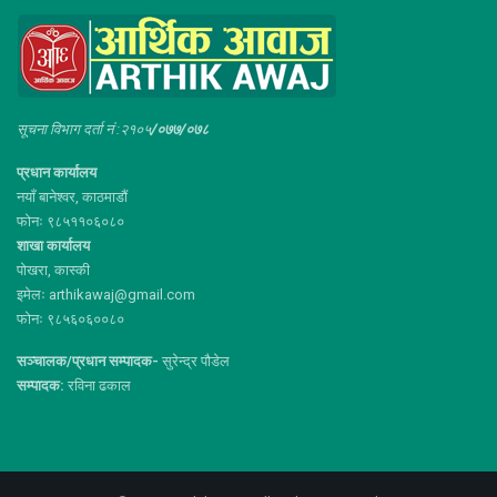
सूचना विभाग दर्ता नं :२१०५
/०७७/०७८
प्रधान कार्यालय
नयाँ बानेश्वर, काठमाडौं
फोनः ९८५११०६०८०
शाखा कार्यालय
पोखरा, कास्की
इमेलः arthikawaj@gmail.com
फोनः ९८५६०६००८०
सञ्चालक/प्रधान सम्पादक-
सुरेन्द्र पौडेल
सम्पादक:
रविना ढकाल