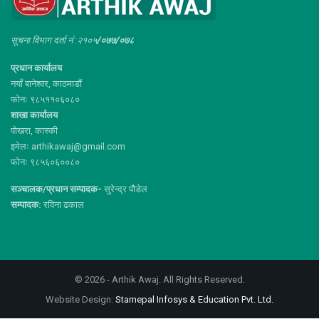
सूचना विभाग दर्ता नं :२१०५
/०७७/०७८
प्रधान कार्यालय
नयाँ बानेश्वर, काठमाडौं
फोनः ९८५११०६०८०
शाखा कार्यालय
पोखरा, कास्की
इमेलः arthikawaj@gmail.com
फोनः ९८५६०६००८०
सञ्चालक/प्रधान सम्पादक-
सुरेन्द्र पौडेल
सम्पादक:
रविना ढकाल
© 2026 - Arthik Awaj. All Rights Reserved.
Website Design:
Starnepal Infosys & Education Pvt. Ltd.