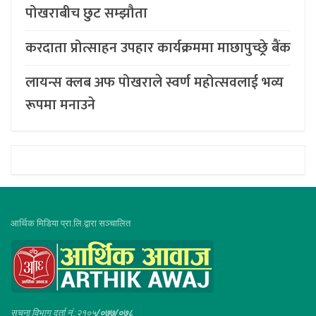
पोखराबीच छुट सम्झौता
करदाता प्रोत्साहन उपहार कार्यक्रममा माछापुच्छ्र्रे बैंक
लायन्स क्लब अफ पोखराले स्वर्ण महोत्सवलाई भव्य
रूपमा मनाउने
आर्थिक मिडिया प्रा.लि.द्वारा सञ्चालित
सूचना विभाग दर्ता नं :२१०५
/०७७/०७८