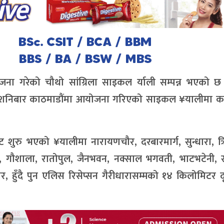
ोजना गरेको चौथो सांग्रिला साइकल र्याली सम्पन्न भएको छ 
 शनिबार काठमाडौंमा आयोजना गरिएको साइकल ¥यालीमा क
शुरु भएको ¥यालीमा नारायणचौर, दरबारमार्ग, सुन्धारा, त्रिपु
्वर, गौशाला, रातोपुल, जैनभवन, नक्साल भगवती, भाटभटेनी, सा
टार, हुँदै पुन एलिस रिसेप्सन गैरीधारासम्मको १४ किलोमिटर दू