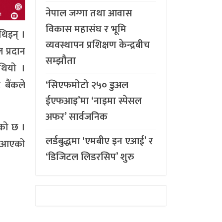
नेपाल जग्गा तथा आवास
विकास महासंघ र भूमि
थिइन् ।
व्यवस्थापन प्रशिक्षण केन्द्रबीच
 प्रदान
सम्झौता
 थियो ।
‘सिएफमोटो २५० डुअल
 बैंकले
ईएफआइ’मा ‘नाइमा स्पेसल
अफर’ सार्वजनिक
एको छ ।
लर्डबुद्धमा ‘एमबीए इन एआई’ र
दै आएको
‘डिजिटल लिडरसिप’ शुरु