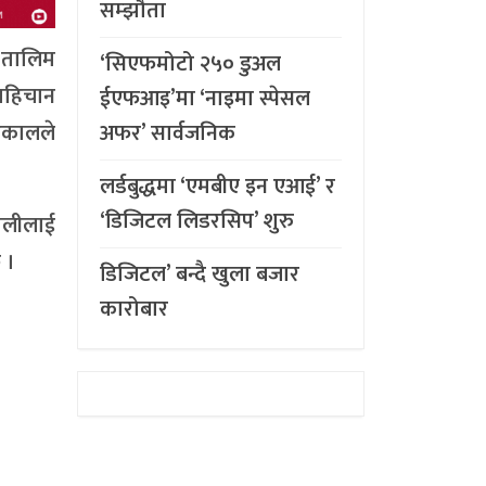
सम्झौता
। तालिम
‘सिएफमोटो २५० डुअल
 पहिचान
ईएफआइ’मा ‘नाइमा स्पेसल
अफर’ सार्वजनिक
 ढकालले
लर्डबुद्धमा ‘एमबीए इन एआई’ र
‘डिजिटल लिडरसिप’ शुरु
पालीलाई
 ।
डिजिटल’ बन्दै खुला बजार
कारोबार