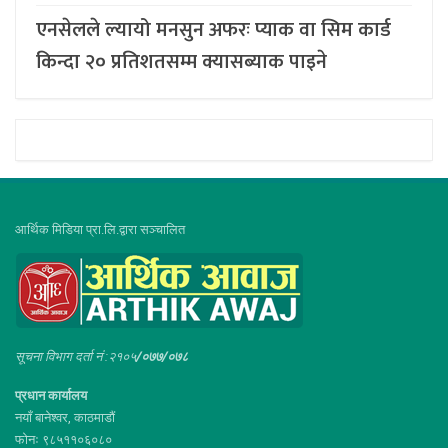
एनसेलले ल्यायो मनसुन अफरः प्याक वा सिम कार्ड
किन्दा २० प्रतिशतसम्म क्यासब्याक पाइने
आर्थिक मिडिया प्रा.लि.द्वारा सञ्चालित
सूचना विभाग दर्ता नं :२१०५
/०७७/०७८
प्रधान कार्यालय
नयाँ बानेश्वर, काठमाडौं
फोनः ९८५११०६०८०